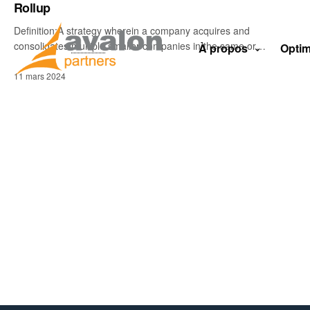
Rollup
Definition:A strategy wherein a company acquires and
consolidates
multiple
smaller companies in the same or…
À propos
Optim
11 mars 2024