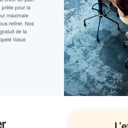
 prête pour la
leur maximale
ous retirer. Nos
ratuit de la
appelé Value
er
L’e