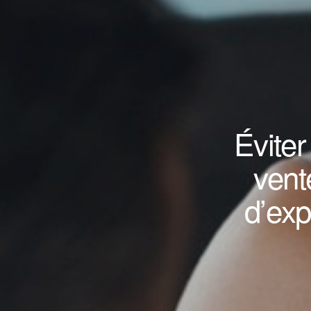
Éviter
vent
d’exp