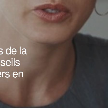
s de la
seils
ers en